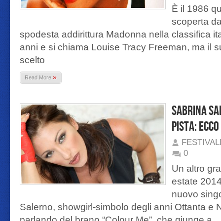
È il 1986 q
scoperta da
spodesta addirittura Madonna nella classifica ita
anni e si chiama Louise Tracy Freeman, ma il s
scelto
»
Read More
Sabrina Sa
pista: ecc
FESTIVA
0
Un altro gr
estate 2014: 
nuovo singo
Salerno, showgirl-simbolo degli anni Ottanta e
parlando del brano “Colour Me”, che giunge a