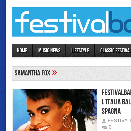
Home
MUSIC NEWS
LIFESTYLE
Classic Festiva
»
Samantha Fox
Festivalba
l’Italia ba
Spagna
FESTIVA
0