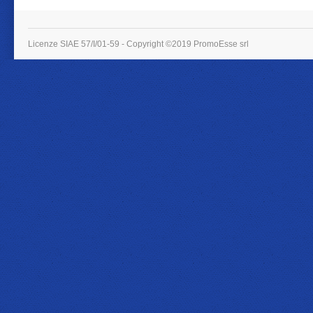
Licenze SIAE 57/I/01-59 - Copyright ©2019 PromoEsse srl