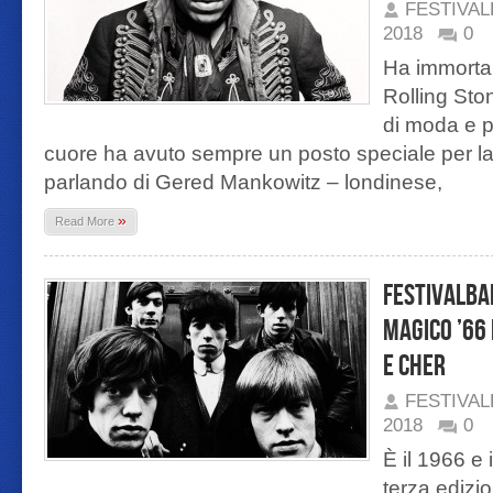
FESTIVA
2018
0
Ha immortal
Rolling Sto
di moda e p
cuore ha avuto sempre un posto speciale per l
parlando di Gered Mankowitz – londinese,
»
Read More
Festivalba
magico ’66
e Cher
FESTIVA
2018
0
È il 1966 e 
terza edizio