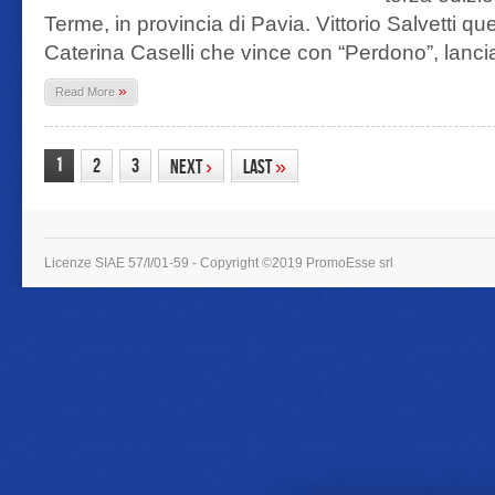
Terme, in provincia di Pavia. Vittorio Salvetti q
Caterina Caselli che vince con “Perdono”, lanci
»
Read More
1
2
3
Next
›
Last
»
Licenze SIAE 57/I/01-59 - Copyright ©2019 PromoEsse srl