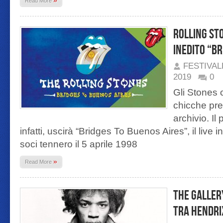
»
Read More
Rolling Sto
inedito “Br
FESTIVA
2019
0
Gli Stones 
chicche pre
archivio. I
infatti, uscirà “Bridges To Buenos Aires”, il live
soci tennero il 5 aprile 1998
»
Read More
The Galler
tra Hendri