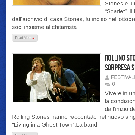
Stones e Ji
“Scarlet”. I
dall’archivio di casa Stones, fu inciso nell’otto
soci insieme al chitarrista
»
Read More
Rolling St
sorpresa 
FESTIVA
0
Vivere in u
la condizion
dall’inizio 
Rolling Stones hanno raccontato nel nuovo sing
“Living in a Ghost Town”.La band