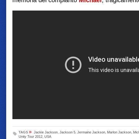
memoria del compianto
Michael
, tragicamen
»
TAGS
Jackie Jackson
,
Jackson 5
,
Jermaine Jackson
,
Marlon Jackson
,
Mic
Unity Tour 2012
,
USA