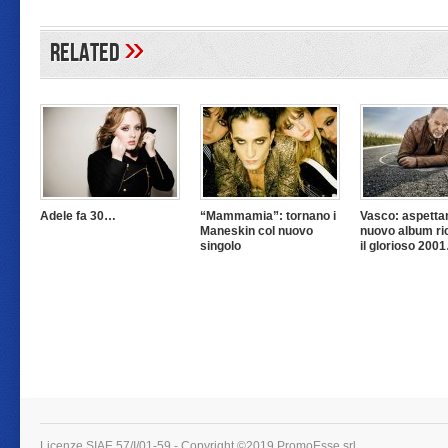
»
Related
Adele fa 30…
“Mammamia”: tornano i
Vasco: aspettan
Maneskin col nuovo
nuovo album ri
singolo
il glorioso 200
Licenze SIAE 57/I/01-59 - Copyright ©2019 PromoEsse srl