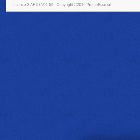
Licenze SIAE 57/I/01-59 - Copyright ©2019 PromoEsse srl