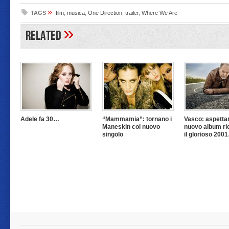
»
TAGS
film
,
musica
,
One Direction
,
trailer
,
Where We Are
»
Related
Adele fa 30…
“Mammamia”: tornano i
Vasco: aspettan
Maneskin col nuovo
nuovo album ri
singolo
il glorioso 200