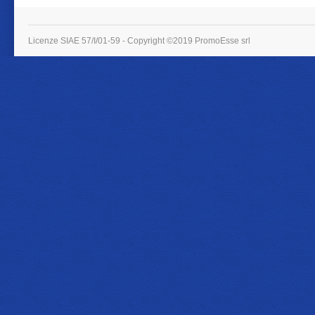
Licenze SIAE 57/I/01-59 - Copyright ©2019 PromoEsse srl