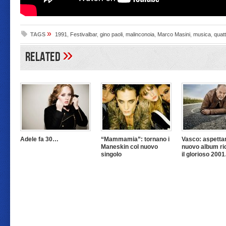
»
TAGS
1991
,
Festivalbar
,
gino paoli
,
malinconoia
,
Marco Masini
,
musica
,
quatt
»
Related
Adele fa 30…
“Mammamia”: tornano i
Vasco: aspettan
Maneskin col nuovo
nuovo album ri
singolo
il glorioso 200